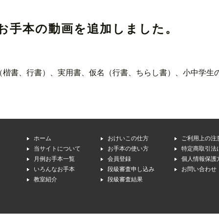
お手本の動画を追加しました。
（楷書、行書）、実用書、仮名（行書、ちらし書）、小中学生
ホーム
おけいこの仕方
ご利用上の注
当サイトについて
お手本の使い方
特定商取引法
月例お手本一覧
会員登録
個人情報保護
いろんなお手本
段級審査申し込み
お問い合わせ
教室紹介
段級審査結果