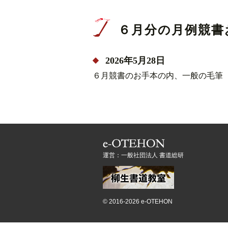
６月分の月例競書
2026年5月28日
６月競書のお手本の内、一般の毛筆
運営：一般社団法人 書道総研
©
2016-2026 e-OTEHON