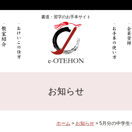
書道・習字のお手本サイト
お知らせ
ホーム
>
お知らせ
>
5月分の中学生