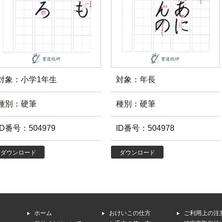
対象：小学1年生
対象：年長
種別：硬筆
種別：硬筆
ID番号：504979
ID番号：504978
ダウンロード
ダウンロード
ホーム
おけいこの仕方
ご利用上の注