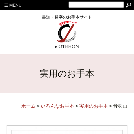
MENU
書道・習字のお手本サイト
実用のお手本
ホーム
>
いろんなお手本
>
実用のお手本
>
音羽山