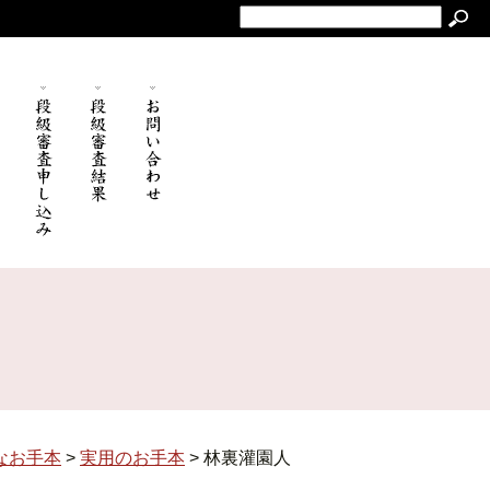
なお手本
>
実用のお手本
>
林裏灌園人