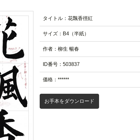
タイトル：花飄香徑紅
サイズ：B4（半紙）
作者：柳生 暢春
ID番号：503837
価格：******
お手本をダウンロード