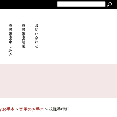
なお手本
>
実用のお手本
>
花飄香徑紅